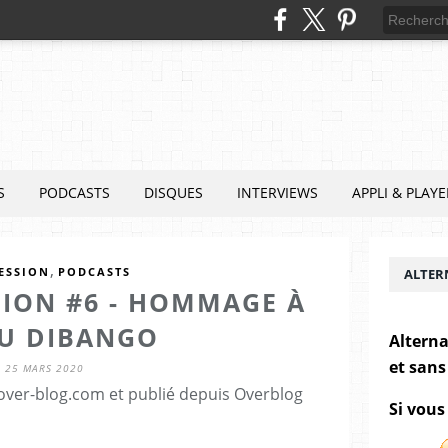
S
PODCASTS
DISQUES
INTERVIEWS
APPLI & PLAYE
,
ESSION
PODCASTS
ALTER
SION #6 - HOMMAGE À
U DIBANGO
Alterna
et sans
25 MARS 2020
.over-blog.com et publié depuis Overblog
Si vous