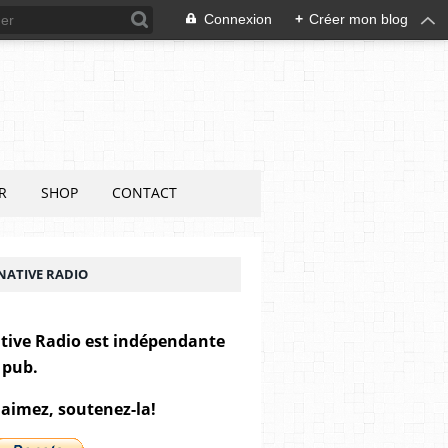
Connexion
+
Créer mon blog
R
SHOP
CONTACT
NATIVE RADIO
tive Radio est indépendante
 pub.
 aimez, soutenez-la!