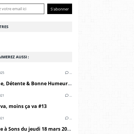
TRES
IMEREZ AUSSI :
025
…
Déconne, Détente & Bonne Humeur vol.7 : séduction, sexe & désillusion
021
…
 va, moins ça va #13
021
…
Marmite à Sons du jeudi 18 mars 2021