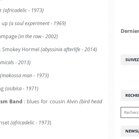
r
(africadelic - 1973)
m up
(a soul experiment - 1969)
Dernier
rampage
(in the raw - 2002)
t. Smokey Hormel
(abyssinia afterlife - 2014)
SUIVE
micals - 2013)
(makossa man - 1973)
ng
(osibisa - 1971)
RECHE
asm Band
: blues for cousin Alvin
(bird head
unset
(africadelic - 1973
)
NEWSL