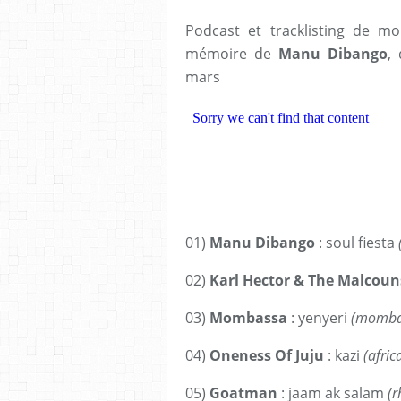
Podcast et tracklisting de mon
mémoire de
Manu Dibango
,
mars
01)
Manu Dibango
: soul fiesta
02)
Karl Hector & The Malcoun
03)
Mombassa
: yenyeri
(mombas
04)
Oneness Of Juju
: kazi
(afri
05)
Goatman
: jaam ak salam
(r