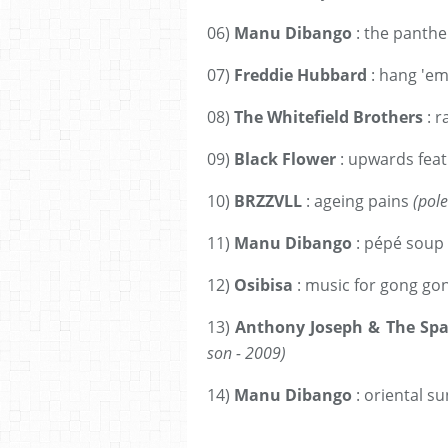
06)
Manu Dibango
: the panthe
07)
Freddie Hubbard
: hang 'e
08)
The Whitefield Brothers
: 
09)
Black Flower
: upwards fea
10)
BRZZVLL
: ageing pains
(pole
11)
Manu Dibango
: pépé soup
12)
Osibisa
: music for gong go
13)
Anthony Joseph & The Sp
son - 2009)
14)
Manu Dibango
: oriental s