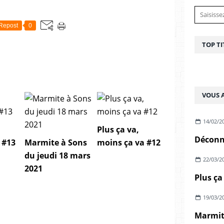
Repost
0
TOP TI
VOUS A
14/02/2
Plus ça va,
 #13
Marmite à Sons
moins ça va #12
du jeudi 18 mars
22/03/2
2021
Plus ça
19/03/2