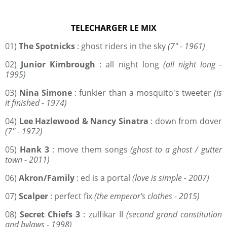
TELECHARGER LE MIX
01)
The Spotnicks
: ghost riders in the sky
(7'' - 1961)
02)
Junior Kimbrough
: all night long
(all night long -
1995)
03)
Nina Simone
: funkier than a mosquito's tweeter
(is
it finished - 1974)
04)
Lee Hazlewood & Nancy Sinatra
: down from dover
(7'' - 1972)
05)
Hank 3
: move them songs
(ghost to a ghost / gutter
town - 2011)
06)
Akron/Family
: ed is a portal
(love is simple - 2007)
07)
Scalper
: perfect fix
(the emperor's clothes - 2015)
08)
Secret Chiefs 3
: zulfikar II
(second grand constitution
and bylaws - 1998)