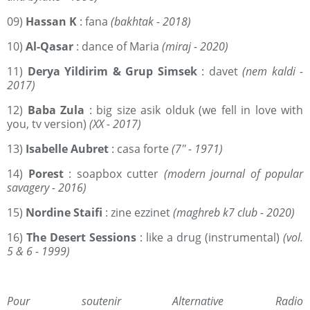
09)
Hassan K
: fana
(bakhtak - 2018)
10)
Al-Qasar
: dance of Maria
(miraj - 2020)
11)
Derya Yildirim & Grup Simsek
: davet
(nem kaldi -
2017)
12)
Baba Zula
: big size asik olduk (we fell in love with
you, tv version)
(XX - 2017)
13)
Isabelle Aubret
: casa forte
(7'' - 1971)
14)
Porest
: soapbox cutter
(modern journal of popular
savagery - 2016)
15)
Nordine Staifi
: zine ezzinet
(maghreb k7 club - 2020)
16)
The Desert Sessions
: like a drug (instrumental)
(vol.
5 & 6 - 1999)
Pour soutenir Alternative Radio