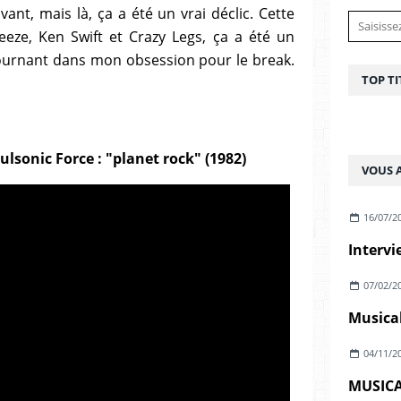
ant, mais là, ça a été un vrai déclic. Cette
eze, Ken Swift et Crazy Legs, ça a été un
urnant dans mon obsession pour le break.
TOP TI
sonic Force : "planet rock" (1982)
VOUS A
16/07/2
Intervi
07/02/2
Musica
04/11/2
MUSICA