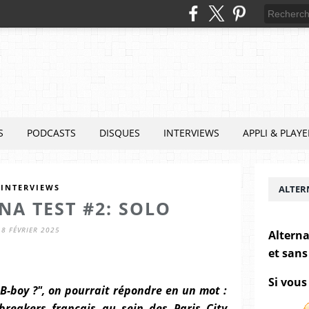
S
PODCASTS
DISQUES
INTERVIEWS
APPLI & PLAYE
INTERVIEWS
ALTER
NA TEST #2: SOLO
8 FÉVRIER 2025
Alterna
et sans
Si vous
 B-boy ?", on pourrait répondre en un mot :
breakers français au sein des Paris City