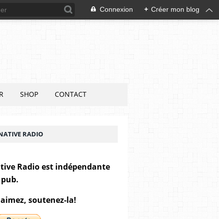
Connexion
+
Créer mon blog
R
SHOP
CONTACT
NATIVE RADIO
tive Radio est indépendante
 pub.
 aimez, soutenez-la!