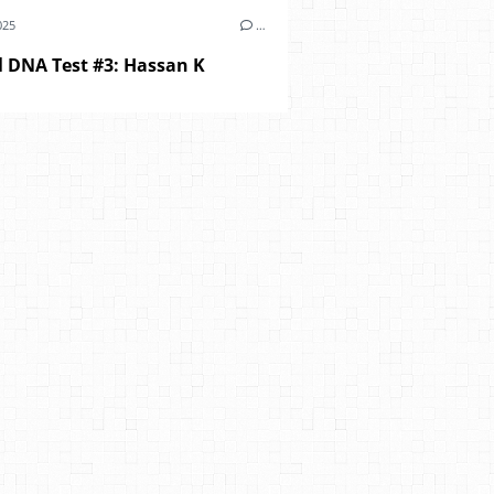
025
…
l DNA Test #3: Hassan K