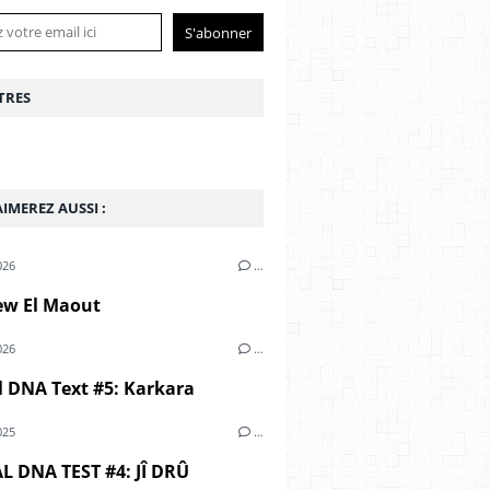
TRES
IMEREZ AUSSI :
026
…
ew El Maout
026
…
l DNA Text #5: Karkara
025
…
L DNA TEST #4: JÎ DRÛ