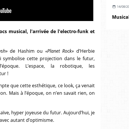
14/08/2
Musica
s musical, l'arrivée de l'electro-funk et
ysh»
de Hashim ou
«Planet Rock»
d’Herbie
 symbolise cette projection dans le futur,
l’époque. L’espace, la robotique, les
tur !
mpte que cette esthétique, ce look, ça venait
on. Mais à l’époque, on n’en savait rien, on
naïve, hyper joyeuse du futur. Aujourd’hui, je
 avec autant d’optimisme.