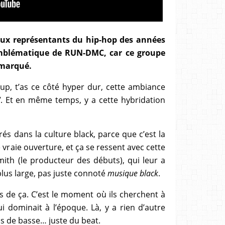
eux représentants du hip-hop des années
e emblématique de RUN-DMC, car ce groupe
 marqué.
oup, t’as ce côté hyper dur, cette ambiance
"
. Et en même temps, y a cette hybridation
s dans la culture black, parce que c’est la
e vraie ouverture, et ça se ressent avec cette
mith (le producteur des débuts), qui leur a
lus large, pas juste connoté
musique black
.
es de ça. C’est le moment où ils cherchent à
i dominait à l’époque. Là, y a rien d’autre
as de basse… juste du beat.