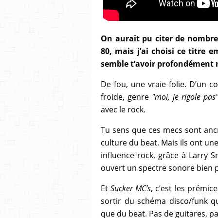
On aurait pu citer de nombr
80, mais j’ai choisi ce titr
semble t’avoir profondément
De fou, une vraie folie. D’un c
froide, genre
"moi, je rigole pas
avec le rock.
Tu sens que ces mecs sont ancré
culture du beat. Mais ils ont un
influence rock, grâce à Larry S
ouvert un spectre sonore bien p
Et
Sucker MC’s
, c’est les prémic
sortir du schéma disco/funk qu
que du beat. Pas de guitares, p