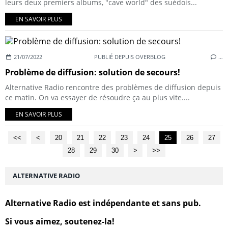
leurs deux premiers albums, "cave world" des suédois...
EN SAVOIR PLUS
21/07/2022
PUBLIÉ DEPUIS OVERBLOG
…
Problème de diffusion: solution de secours!
Alternative Radio rencontre des problèmes de diffusion depuis
ce matin. On va essayer de résoudre ça au plus vite....
EN SAVOIR PLUS
<<
<
10
20
21
22
23
24
25
26
27
28
29
30
40
50
60
70
80
>
>>
ALTERNATIVE RADIO
Alternative Radio est indépendante et sans pub.
Si vous aimez, soutenez-la!