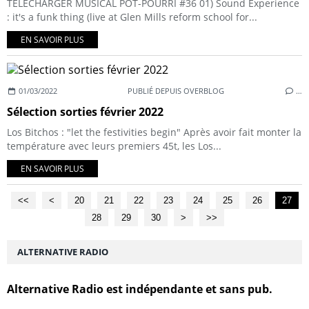
TELECHARGER MUSICAL POT-POURRI #36 01) Sound Experience
: it's a funk thing (live at Glen Mills reform school for...
EN SAVOIR PLUS
01/03/2022
PUBLIÉ DEPUIS OVERBLOG
…
Sélection sorties février 2022
Los Bitchos : "let the festivities begin" Après avoir fait monter la
température avec leurs premiers 45t, les Los...
EN SAVOIR PLUS
<<
<
10
20
21
22
23
24
25
26
27
28
29
30
40
50
60
70
80
>
>>
ALTERNATIVE RADIO
Alternative Radio est indépendante et sans pub.