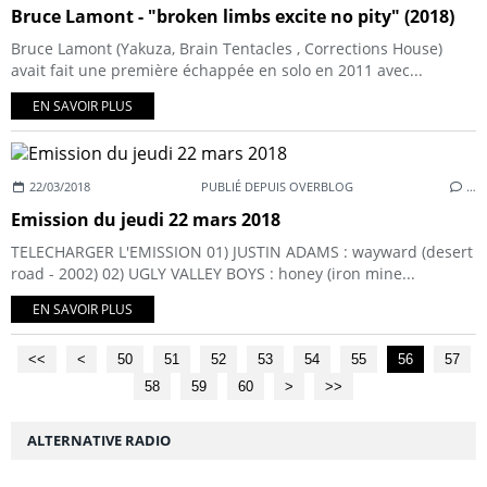
Bruce Lamont - "broken limbs excite no pity" (2018)
Bruce Lamont (Yakuza, Brain Tentacles , Corrections House)
avait fait une première échappée en solo en 2011 avec...
EN SAVOIR PLUS
22/03/2018
PUBLIÉ DEPUIS OVERBLOG
…
Emission du jeudi 22 mars 2018
TELECHARGER L'EMISSION 01) JUSTIN ADAMS : wayward (desert
road - 2002) 02) UGLY VALLEY BOYS : honey (iron mine...
EN SAVOIR PLUS
<<
<
10
20
30
40
50
51
52
53
54
55
56
57
58
59
60
70
80
>
>>
ALTERNATIVE RADIO