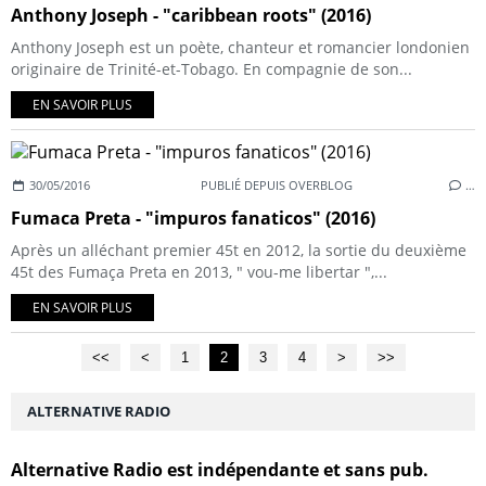
Anthony Joseph - "caribbean roots" (2016)
Anthony Joseph est un poète, chanteur et romancier londonien
originaire de Trinité-et-Tobago. En compagnie de son...
EN SAVOIR PLUS
30/05/2016
PUBLIÉ DEPUIS OVERBLOG
…
Fumaca Preta - "impuros fanaticos" (2016)
Après un alléchant premier 45t en 2012, la sortie du deuxième
45t des Fumaça Preta en 2013, " vou-me libertar ",...
EN SAVOIR PLUS
<<
<
1
2
3
4
>
>>
ALTERNATIVE RADIO
Alternative Radio est indépendante et sans pub.