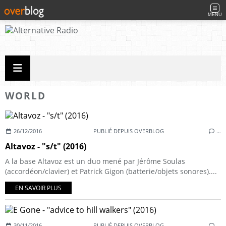
MENU
WORLD
26/12/2016
PUBLIÉ DEPUIS OVERBLOG
…
Altavoz - "s/t" (2016)
A la base Altavoz est un duo mené par Jérôme Soulas
(accordéon/clavier) et Patrick Gigon (batterie/objets sonores)....
EN SAVOIR PLUS
30/11/2016
PUBLIÉ DEPUIS OVERBLOG
…