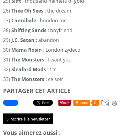
25)
Slift
: thousand helmets of gold
26)
Thee Oh Sees
: the dream
27)
Cannibale
: hoodoo me
28)
Shifting Sands
: boyfriend
29)
J.C. Satan
: abandon
30)
Mama Rosin
: London zydeco
31)
The Monsters
: I want you
32)
Sleaford Mods
: tcr
33)
The Monsters
: ce soir
PARTAGER CET ARTICLE
Repost
0
S'inscrire à la newsletter
Vous aimerez aussi :