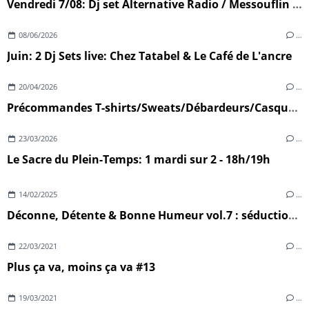
Vendredi 7/08: Dj set Alternative Radio / Messouflin (Ploumoguer)
08/06/2026
…
Juin: 2 Dj Sets live: Chez Tatabel & Le Café de L'ancre
20/04/2026
…
Précommandes T-shirts/Sweats/Débardeurs/Casquettes
23/03/2026
…
Le Sacre du Plein-Temps: 1 mardi sur 2 - 18h/19h
14/02/2025
…
Déconne, Détente & Bonne Humeur vol.7 : séduction, sexe & désillusion
22/03/2021
…
Plus ça va, moins ça va #13
19/03/2021
…