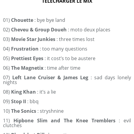
TELECHARGER LE MIX
01)
Chouette
: bye bye land
02)
Cheveu & Group Doueh
: moto deux places
03)
Movie Star Junkies
: three times lost
04)
Frustration
: too many questions
05)
Prettiest Eyes
: it cost’s to be austere
06)
The Magnetix
: time after time
07)
Left Lane Cruiser & James Leg
: sad days lonely
nights
08)
King Khan
: it’s a lie
09)
Stop II
: bbq
10)
The Sonics
: stryshnine
11)
Hipbone Slim and The Knee Tremblers
: evil
clutches