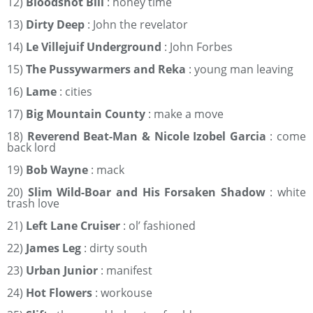
12)
Bloodshot Bill
: honey time
13)
Dirty Deep
: John the revelator
14)
Le Villejuif Underground
: John Forbes
15)
The Pussywarmers and Reka
: young man leaving
16)
Lame
: cities
17)
Big Mountain County
: make a move
18)
Reverend Beat-Man & Nicole Izobel Garcia
: come
back lord
19)
Bob Wayne
: mack
20)
Slim Wild-Boar and His Forsaken Shadow
: white
trash love
21)
Left Lane Cruiser
: ol’ fashioned
22)
James Leg
: dirty south
23)
Urban Junior
: manifest
24)
Hot Flowers
: workouse