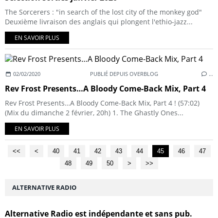
The Sorcerers : "in search of the lost city of the monkey god"
Deuxième livraison des anglais qui plongent l'ethio-jazz...
EN SAVOIR PLUS
02/02/2020
PUBLIÉ DEPUIS OVERBLOG
…
Rev Frost Presents…A Bloody Come-Back Mix, Part 4
Rev Frost Presents…A Bloody Come-Back Mix, Part 4 ! (57:02)
(Mix du dimanche 2 février, 20h) 1. The Ghastly Ones...
EN SAVOIR PLUS
<<
<
10
20
30
40
41
42
43
44
45
46
47
48
49
50
60
70
80
>
>>
ALTERNATIVE RADIO
Alternative Radio est indépendante et sans pub.