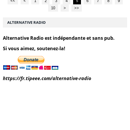
<<
<
1
2
3
4
5
6
7
8
9
10
20
30
>
>>
ALTERNATIVE RADIO
Alternative Radio est indépendante et sans pub.
Si vous aimez, soutenez-la!
https://fr.tipeee.com/alternative-radio