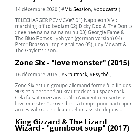
14 décembre 2020 ( #
Mix Session
, #
podcasts
)
TELECHARGER PCVMCV#7 01) Napoleon XIV :
marching off to bedlam 02) Dicky Doo & The Don'ts
: nee nee na na na na nu nu 03) Georgie Fame &
The Blue Flames : yeh yeh (german version) 04)
Peter Beasson : top signal two 05) Judy Mowatt &
The Gayletts : son...
Zone Six - "love monster" (2015)
16 décembre 2015 ( #
Krautrock
, #
Psyché
)
Zone Six est un groupe allemand formé à la fin des
90's et biberonné au krautrock et au space rock.
Cela faisait onze ans qu'ils n'avaient rien sortis et "
love monster " arrive donc à temps pour participer
au revival krautrock auquel on assiste depuis...
King Gizzard & The Lizard
Wizard - "gumboot soup" (2017)