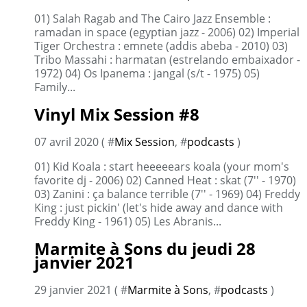
01) Salah Ragab and The Cairo Jazz Ensemble :
ramadan in space (egyptian jazz - 2006) 02) Imperial
Tiger Orchestra : emnete (addis abeba - 2010) 03)
Tribo Massahi : harmatan (estrelando embaixador -
1972) 04) Os Ipanema : jangal (s/t - 1975) 05)
Family...
Vinyl Mix Session #8
07 avril 2020 ( #
Mix Session
, #
podcasts
)
01) Kid Koala : start heeeeears koala (your mom's
favorite dj - 2006) 02) Canned Heat : skat (7'' - 1970)
03) Zanini : ça balance terrible (7'' - 1969) 04) Freddy
King : just pickin' (let's hide away and dance with
Freddy King - 1961) 05) Les Abranis...
Marmite à Sons du jeudi 28
janvier 2021
29 janvier 2021 ( #
Marmite à Sons
, #
podcasts
)