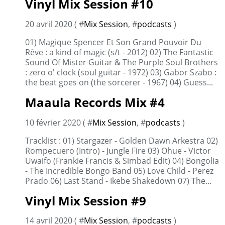
Vinyl Mix Session #10
20 avril 2020 ( #
Mix Session
, #
podcasts
)
01) Magique Spencer Et Son Grand Pouvoir Du
Rêve : a kind of magic (s/t - 2012) 02) The Fantastic
Sound Of Mister Guitar & The Purple Soul Brothers
: zero o' clock (soul guitar - 1972) 03) Gabor Szabo :
the beat goes on (the sorcerer - 1967) 04) Guess...
Maaula Records Mix #4
10 février 2020 ( #
Mix Session
, #
podcasts
)
Tracklist : 01) Stargazer - Golden Dawn Arkestra 02)
Rompecuero (Intro) - Jungle Fire 03) Ohue - Victor
Uwaifo (Frankie Francis & Simbad Edit) 04) Bongolia
- The Incredible Bongo Band 05) Love Child - Perez
Prado 06) Last Stand - Ikebe Shakedown 07) The...
Vinyl Mix Session #9
14 avril 2020 ( #
Mix Session
, #
podcasts
)