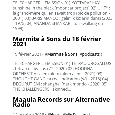
TELECHARGER L'EMISSION 01) KOTTARASHKY :
sunshine in the black (mooncat project) 02) UHT° :
la grand-mère qui en savait trop (pic de pollution -
2001) 03) BARIS MANCO : gelinlik kizlarin dansi (2023
- 1975) 04) ANANDA SHANKAR : tori (walking on -
1999)...
Marmite à Sons du 18 février
2021
19 février 2021 ( #
Marmite à Sons
, #
podcasts
)
TELECHARGER L'EMISSION 01) TETRAO UROGALLUS
: tetrao urogallus (7'' - 2020) 02) HOODNA
ORCHESTRA : alem alem (alem alem - 2021) 03)
THOUGHT GANG : a real indication (s/t - 2018) 04)
DEGURUTIENI : shanghai (dark mondo - 2020) 05)
THE CHALLENGERS : skinned...
Maaula Records sur Alternative
Radio
14 octobre 2019 ( #
News
, #
Mix Session
)