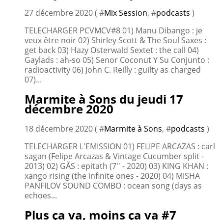
27 décembre 2020 ( #
Mix Session
, #
podcasts
)
TELECHARGER PCVMCV#8 01) Manu Dibango : je
veux être noir 02) Shirley Scott & The Soul Saxes :
get back 03) Hazy Osterwald Sextet : the call 04)
Gaylads : ah-so 05) Senor Coconut Y Su Conjunto :
radioactivity 06) John C. Reilly : guilty as charged
07)...
Marmite à Sons du jeudi 17
décembre 2020
18 décembre 2020 ( #
Marmite à Sons
, #
podcasts
)
TELECHARGER L'EMISSION 01) FELIPE ARCAZAS : carl
sagan (Felipe Arcazas & Vintage Cucumber split -
2013) 02) GÃS : epitath (7'' - 2020) 03) KING KHAN :
xango rising (the infinite ones - 2020) 04) MISHA
PANFILOV SOUND COMBO : ocean song (days as
echoes...
Plus ça va, moins ça va #7