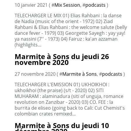
10 janvier 2021 ( #
Mix Session
, #
podcasts
)
TELECHARGER LE MIX 01) Elias Rahbani : la danse
de Nadia (music of the orient - 1972) 02) Ziad
Rahbani & Elias Rahbani : the welcome salute (belly
dance fever - 1979) 03) Georgette Sayegh : yay yay!
ya nassini (7'' - 1973) 04) Fairuz : ka'an azzaman
(highlights...
Marmite à Sons du jeudi 26
novembre 2020
27 novembre 2020 ( #
Marmite à Sons
, #
podcasts
)
TELECHARGER L'EMISSION 01) UKHOIKHOI :
ukhoikhoi (the praise) (s/t - 2020) 02) SITI
MUHARAM : alaminadura (siti of unguja, romance
revolution on Zanzibar - 2020) 03) CO. FEE : la
burrita de eliseo (going back to Cali: Cut Chemist's
colombian crates remixed...
Marmite à Sons du jeudi 10