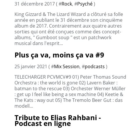
31 décembre 2017 ( #
Rock
, #
Psyché
)
King Gizzard & The Lizard Wizard a clôturé sa folle
année en publiant le 31 décembre son cinquième
album de 2017. Contrairement aux quatre autres
sorties qui ont été conçues comme des concept-
albums, " Gumboot soup " est un patchwork
musical dans l'esprit...
Plus ça va, moins ça va #9
25 janvier 2021 ( #
Mix Session
, #
podcasts
)
TELECHARGER PCVMCV#9 01) Peter Thomas Sound
Orchestra : the world is gone 02) Lavern Baker :
batman to the rescue 03) Orchester Werner Müller
: get up I feel like being a sex machine 04) Keetie &
The Kats : way out 05) The Tremolo Beer Gut : das
modell...
Tribute to Elias Rahbani -
Podcast en ligne