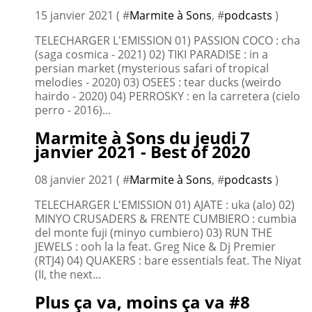
15 janvier 2021 ( #
Marmite à Sons
, #
podcasts
)
TELECHARGER L'EMISSION 01) PASSION COCO : cha
(saga cosmica - 2021) 02) TIKI PARADISE : in a
persian market (mysterious safari of tropical
melodies - 2020) 03) OSEES : tear ducks (weirdo
hairdo - 2020) 04) PERROSKY : en la carretera (cielo
perro - 2016)...
Marmite à Sons du jeudi 7
janvier 2021 - Best of 2020
08 janvier 2021 ( #
Marmite à Sons
, #
podcasts
)
TELECHARGER L'EMISSION 01) AJATE : uka (alo) 02)
MINYO CRUSADERS & FRENTE CUMBIERO : cumbia
del monte fuji (minyo cumbiero) 03) RUN THE
JEWELS : ooh la la feat. Greg Nice & Dj Premier
(RTJ4) 04) QUAKERS : bare essentials feat. The Niyat
(II, the next...
Plus ça va, moins ça va #8