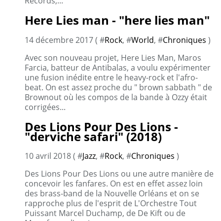
Records,...
Here Lies man - "here lies man"
14 décembre 2017 ( #
Rock
, #
World
, #
Chroniques
)
Avec son nouveau projet, Here Lies Man, Maros
Farcia, batteur de Antibalas, a voulu expérimenter
une fusion inédite entre le heavy-rock et l'afro-
beat. On est assez proche du " brown sabbath " de
Brownout où les compos de la bande à Ozzy était
corrigées...
Des Lions Pour Des Lions -
"derviche safari" (2018)
10 avril 2018 ( #
Jazz
, #
Rock
, #
Chroniques
)
Des Lions Pour Des Lions ou une autre manière de
concevoir les fanfares. On est en effet assez loin
des brass-band de la Nouvelle Orléans et on se
rapproche plus de l'esprit de L'Orchestre Tout
Puissant Marcel Duchamp, de De Kift ou de