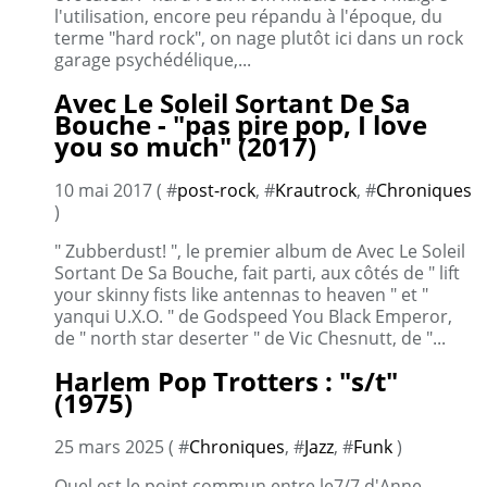
l'utilisation, encore peu répandu à l'époque, du
terme "hard rock", on nage plutôt ici dans un rock
garage psychédélique,...
Avec Le Soleil Sortant De Sa
Bouche - "pas pire pop, I love
you so much" (2017)
10 mai 2017 ( #
post-rock
, #
Krautrock
, #
Chroniques
)
" Zubberdust! ", le premier album de Avec Le Soleil
Sortant De Sa Bouche, fait parti, aux côtés de " lift
your skinny fists like antennas to heaven " et "
yanqui U.X.O. " de Godspeed You Black Emperor,
de " north star deserter " de Vic Chesnutt, de "...
Harlem Pop Trotters : "s/t"
(1975)
25 mars 2025 ( #
Chroniques
, #
Jazz
, #
Funk
)
Quel est le point commun entre le7/7 d'Anne