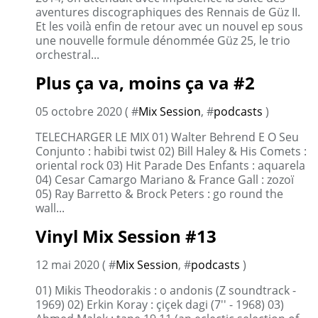
aventures discographiques des Rennais de Güz II.
Et les voilà enfin de retour avec un nouvel ep sous
une nouvelle formule dénommée Güz 25, le trio
orchestral...
Plus ça va, moins ça va #2
05 octobre 2020 ( #
Mix Session
, #
podcasts
)
TELECHARGER LE MIX 01) Walter Behrend E O Seu
Conjunto : habibi twist 02) Bill Haley & His Comets :
oriental rock 03) Hit Parade Des Enfants : aquarela
04) Cesar Camargo Mariano & France Gall : zozoï
05) Ray Barretto & Brock Peters : go round the
wall...
Vinyl Mix Session #13
12 mai 2020 ( #
Mix Session
, #
podcasts
)
01) Mikis Theodorakis : o andonis (Z soundtrack -
1969) 02) Erkin Koray : çiçek dagi (7'' - 1968) 03)