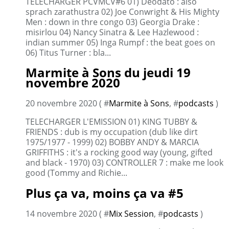
TELECHARGER PCVMCV#6 01) Deodato : also
sprach zarathustra 02) Joe Conwright & His Mighty
Men : down in thre congo 03) Georgia Drake :
misirlou 04) Nancy Sinatra & Lee Hazlewood :
indian summer 05) Inga Rumpf : the beat goes on
06) Titus Turner : bla...
Marmite à Sons du jeudi 19
novembre 2020
20 novembre 2020 ( #
Marmite à Sons
, #
podcasts
)
TELECHARGER L'EMISSION 01) KING TUBBY &
FRIENDS : dub is my occupation (dub like dirt
1975/1977 - 1999) 02) BOBBY ANDY & MARCIA
GRIFFITHS : it's a rocking good way (young, gifted
and black - 1970) 03) CONTROLLER 7 : make me look
good (Tommy and Richie...
Plus ça va, moins ça va #5
14 novembre 2020 ( #
Mix Session
, #
podcasts
)