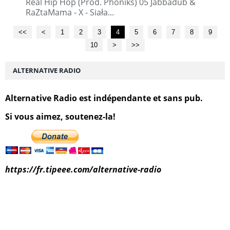
Real Hip Hop (Prod. Phoniks) 05 Jabbadub &
RaZtaMama - X - Siała...
<<
<
1
2
3
4
5
6
7
8
9
10
20
30
>
>>
ALTERNATIVE RADIO
Alternative Radio est indépendante et sans pub.
Si vous aimez, soutenez-la!
https://fr.tipeee.com/alternative-radio