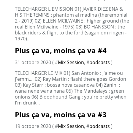
TELECHARGER L'EMISSION 01) JAVIER DIEZ ENA &
HIS THEREMINS : phantom al madina (theremonial
2 - 2019) 02) ELLEN MCILWAINE : higher ground (the
real Ellen Mcilwaine - 1975) 03) BO HANSSON : the
black riders & flight to the ford (sagan om ringen -
1970)...
Plus ça va, moins ça va #4
31 octobre 2020 ( #
Mix Session
, #
podcasts
)
TELECHARGER LE MIX 01) San Antonio : j'aime ou
j'emm.... 02) Ray Martin : flash! there goes Gordon
03) Kay Starr : bossa nova casanova 04) Zanini :
wana nene wana nana 05) The Mandalays : green
onions 06) Bloodhound Gang : you're pretty when
I'm drunk...
Plus ça va, moins ça va #3
19 octobre 2020 ( #
Mix Session
, #
podcasts
)