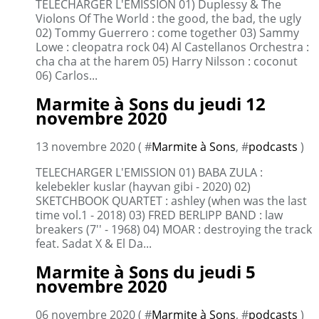
TELECHARGER L'EMISSION 01) Duplessy & The
Violons Of The World : the good, the bad, the ugly
02) Tommy Guerrero : come together 03) Sammy
Lowe : cleopatra rock 04) Al Castellanos Orchestra :
cha cha at the harem 05) Harry Nilsson : coconut
06) Carlos...
Marmite à Sons du jeudi 12
novembre 2020
13 novembre 2020 ( #
Marmite à Sons
, #
podcasts
)
TELECHARGER L'EMISSION 01) BABA ZULA :
kelebekler kuslar (hayvan gibi - 2020) 02)
SKETCHBOOK QUARTET : ashley (when was the last
time vol.1 - 2018) 03) FRED BERLIPP BAND : law
breakers (7'' - 1968) 04) MOAR : destroying the track
feat. Sadat X & El Da...
Marmite à Sons du jeudi 5
novembre 2020
06 novembre 2020 ( #
Marmite à Sons
, #
podcasts
)