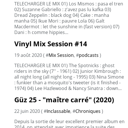
TELECHARGER LE MIX 01) Los Mismos : pasa el tren
02) Suzanne Gabriello : z'avez pas lu kafka 03)
Dread Zeppelin : black dog 04) Cake : manha
manha 05) Ikue Mori : pauvre Lola 06) Galt
Macdermot : let the sunshine in (fast version) 07)
Dani : h comme hippies...
Vinyl Mix Session #14
19 août 2020 ( #
Mix Session
, #
podcasts
)
TELECHARGER LE MIX 01) The Spotnicks : ghost
riders in the sky (7'' - 1961) 02) Junior Kimbrough :
all night long (all night long - 1995) 03) Nina Simone
: funkier than a mosquito's tweeter (is it finished -
1974) 04) Lee Hazlewood & Nancy Sinatra : down...
Güz 25 - "maître carré" (2020)
22 juin 2020 ( #
Inclassable
, #
Chroniques
)
Depuis la sortie de leur excellent premier album en
2014, on attendait avec impatience la suite des