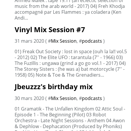
Ahmed Malek : tape 19.11 (an eclectic selection of
music from the arab world - 2017) 04) Freh Khodja
accompagné par Les Flammes : ya coladera (Ken
Andi...
Vinyl Mix Session #7
31 mars 2020 ( #
Mix Session
, #
podcasts
)
01) Freak Out Society : lost in space (ouh la la!! vol.5
- 2012) 02) The Elite UFO : tarantula (7'' - 1966) 03)
The Fuzillis : ungawa (grind a go go vol.1 - 2017) 04)
The Storey Sisters : (he was a) bat motorcycle (7'' -
1958) 05) Note & Toe & The Grenadiers...
Jbeuzzz's birthday mix
30 mars 2020 ( #
Mix Session
, #
podcasts
)
01 Gramatik - The Unfallen Kingdom 02 Attic Soul -
Episode 1 - The Beginning (Pilot) 03 Robot
Orchestra - Late Night Sessions - Anthem 04 Awon
& Dephlow - Dephacation (Produced by Phoniks)