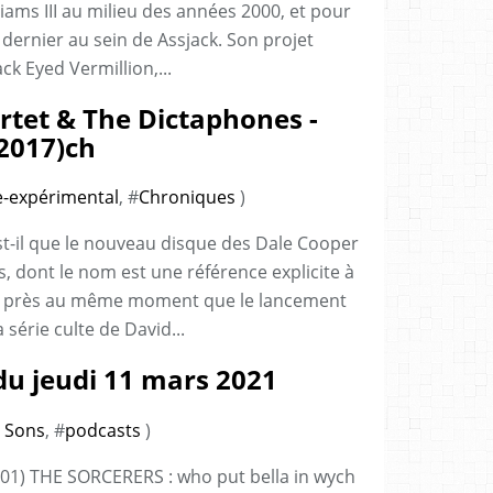
iams III au milieu des années 2000, et pour
 dernier au sein de Assjack. Son projet
ck Eyed Vermillion,...
rtet & The Dictaphones -
(2017)ch
e-expérimental
, #
Chroniques
)
st-il que le nouveau disque des Dale Cooper
 dont le nom est une référence explicite à
eu près au même moment que le lancement
 série culte de David...
du jeudi 11 mars 2021
 Sons
, #
podcasts
)
1) THE SORCERERS : who put bella in wych