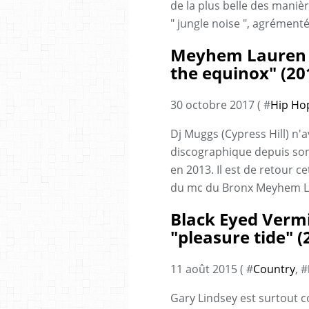
de la plus belle des maniè
" jungle noise ", agrémenté 
Meyhem Lauren 
the equinox" (20
30 octobre 2017 ( #
Hip Ho
Dj Muggs (Cypress Hill) n'
discographique depuis son 
en 2013. Il est de retour
du mc du Bronx Meyhem Laure
Black Eyed Vermi
"pleasure tide" (
11 août 2015 ( #
Country
, #
Gary Lindsey est surtout co