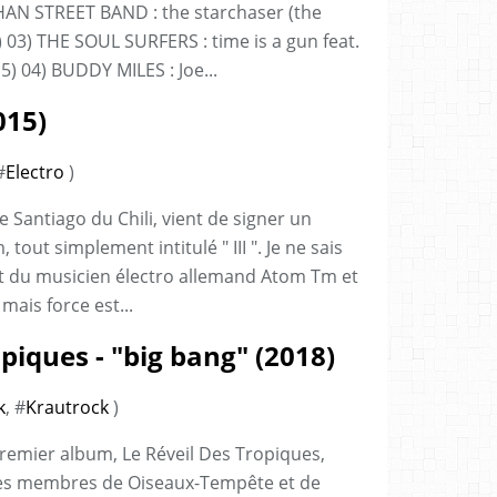
AHAN STREET BAND : the starchaser (the
1) 03) THE SOUL SURFERS : time is a gun feat.
5) 04) BUDDY MILES : Joe...
015)
#
Electro
)
de Santiago du Chili, vient de signer un
out simplement intitulé " III ". Je ne sais
ort du musicien électro allemand Atom Tm et
mais force est...
piques - "big bang" (2018)
k
, #
Krautrock
)
premier album, Le Réveil Des Tropiques,
des membres de Oiseaux-Tempête et de