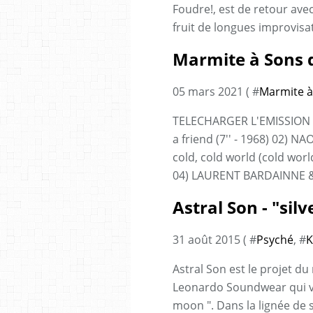
Foudre!, est de retour avec 
fruit de longues improvisat
Marmite à Sons d
05 mars 2021 ( #
Marmite à
TELECHARGER L'EMISSION 0
a friend (7'' - 1968) 02) 
cold, cold world (cold wor
04) LAURENT BARDAINNE & 
Astral Son - "sil
31 août 2015 ( #
Psyché
, #
K
Astral Son est le projet du
Leonardo Soundwear qui vi
moon ". Dans la lignée de