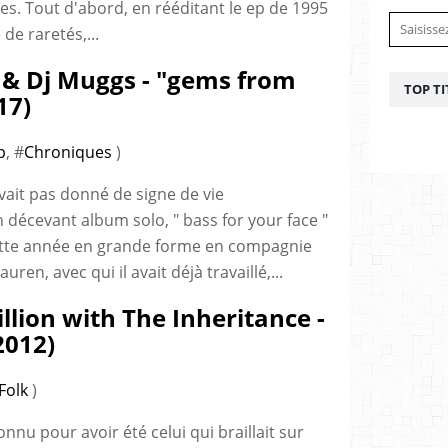
res. Tout d'abord, en rééditant le ep de 1995
de raretés,...
& Dj Muggs - "gems from
TOP TI
17)
p
, #
Chroniques
)
avait pas donné de signe de vie
décevant album solo, " bass for your face "
 cette année en grande forme en compagnie
n, avec qui il avait déjà travaillé,...
llion with The Inheritance -
2012)
Folk
)
nnu pour avoir été celui qui braillait sur