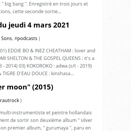
" big bang ". Enregistré en trois jours et
ions, cette seconde sortie...
u jeudi 4 mars 2021
 Sons
, #
podcasts
)
1) EDDIE BO & INEZ CHEATHAM : lover and
NAOMI SHELTON & THE GOSPEL QUEENS : it's a
ld - 2014) 03) KOKOROKO : adwa (s/t - 2019)
TIGRE D'EAU DOUCE : kinshasa...
ver moon" (2015)
rautrock
)
 multi-instrumentiste et peintre hollandais
ent de sortir son deuxième album " silver
 son premier album, " gurumaya ", paru en