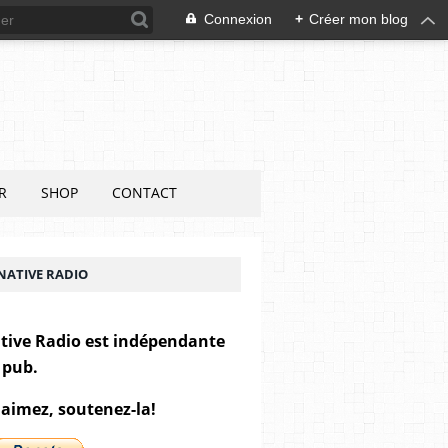
Connexion
+
Créer mon blog
R
SHOP
CONTACT
NATIVE RADIO
tive Radio est indépendante
 pub.
 aimez, soutenez-la!