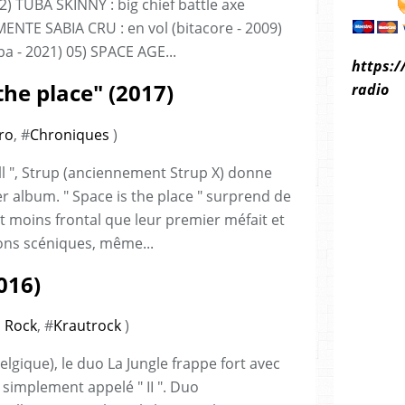
02) TUBA SKINNY : big chief battle axe
MENTE SABIA CRU : en vol (bitacore - 2009)
oba - 2021) 05) SPACE AGE...
https:/
 the place" (2017)
radio
ro
, #
Chroniques
)
oll ", Strup (anciennement Strup X) donne
er album. " Space is the place " surprend de
 moins frontal que leur premier méfait et
ons scéniques, même...
2016)
 Rock
, #
Krautrock
)
gique), le duo La Jungle frappe fort avec
simplement appelé " II ". Duo