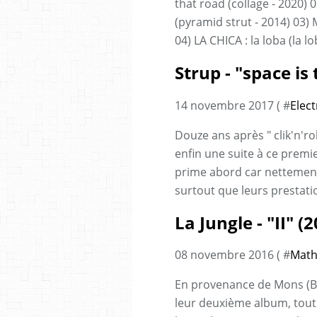
that road (collage - 2020) 
(pyramid strut - 2014) 03) 
04) LA CHICA : la loba (la l
Strup - "space is
14 novembre 2017 ( #
Elect
Douze ans après " clik'n'r
enfin une suite à ce premi
prime abord car nettement
surtout que leurs prestati
La Jungle - "II" (
08 novembre 2016 ( #
Math
En provenance de Mons (Bel
leur deuxième album, tout 