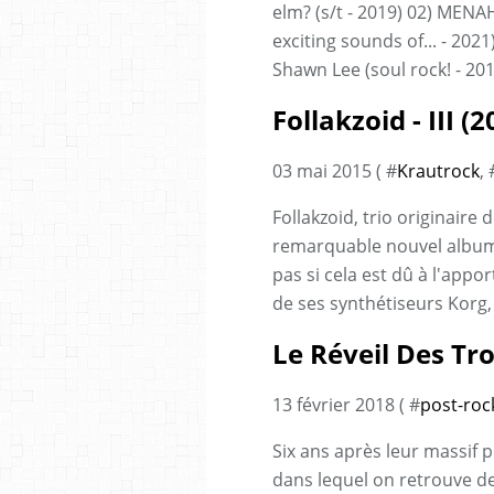
elm? (s/t - 2019) 02) MEN
exciting sounds of... - 202
Shawn Lee (soul rock! - 201
Follakzoid - III (2
03 mai 2015 ( #
Krautrock
, 
Follakzoid, trio originaire 
remarquable nouvel album, t
pas si cela est dû à l'app
de ses synthétiseurs Korg, 
Le Réveil Des Tro
13 février 2018 ( #
post-roc
Six ans après leur massif 
dans lequel on retrouve 