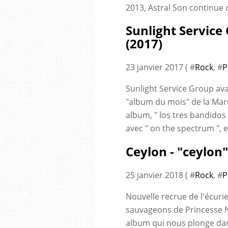
2013, Astral Son continue d
Sunlight Service
(2017)
23 janvier 2017 ( #
Rock
, #
P
Sunlight Service Group av
"album du mois" de la Mar
album, " los tres bandidos 
avec " on the spectrum ", e
Ceylon - "ceylon"
25 janvier 2018 ( #
Rock
, #
P
Nouvelle recrue de l'écurie
sauvageons de Princesse N
album qui nous plonge da